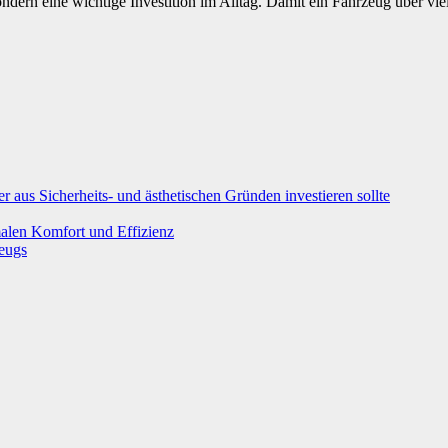
dern eine wichtige Investition im Alltag. Damit ein Fahrzeug über viele
er aus Sicherheits- und ästhetischen Gründen investieren sollte
malen Komfort und Effizienz
zeugs