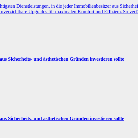
htigsten Dienstleistungen, in die jeder Immobilienbesitzer aus Sicherhei
 Unverzichtbare Upgrades für maximalen Komfort und Effizienz
So verl
 aus Sicherheits- und ästhetischen Gründen investieren sollte
 aus Sicherheits- und ästhetischen Gründen investieren sollte