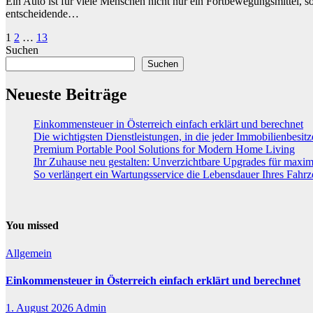
Ein Auto ist für viele Menschen nicht nur ein Fortbewegungsmittel, son
entscheidende…
Seitennummerierung
1
2
…
13
Suchen
der
Suchen
Beiträge
Neueste Beiträge
Einkommensteuer in Österreich einfach erklärt und berechnet
Die wichtigsten Dienstleistungen, in die jeder Immobilienbesitz
Premium Portable Pool Solutions for Modern Home Living
Ihr Zuhause neu gestalten: Unverzichtbare Upgrades für maxi
So verlängert ein Wartungsservice die Lebensdauer Ihres Fahr
You missed
Allgemein
Einkommensteuer in Österreich einfach erklärt und berechnet
1. August 2026
Admin